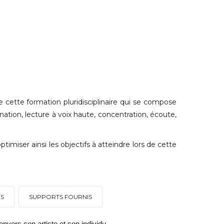
 cette formation pluridisciplinaire qui se compose
ation, lecture à voix haute, concentration, écoute,
imiser ainsi les objectifs à atteindre lors de cette
ES
SUPPORTS FOURNIS
nvers son artiste et son individu.