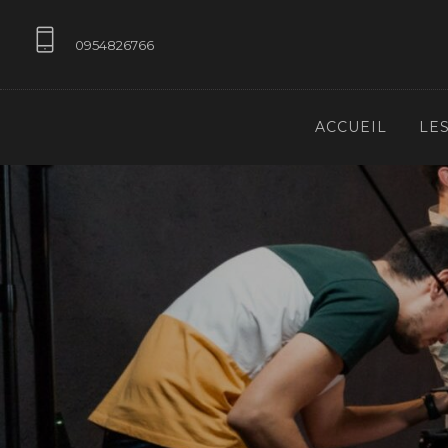
0954826766
ACCUEIL
LE
contact@ecoledes3M-bordeaux.com