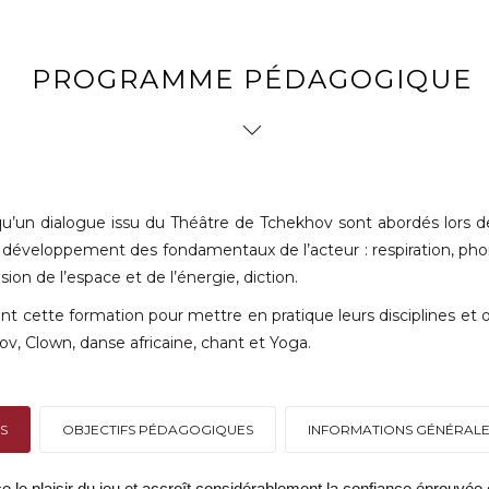
PROGRAMME PÉDAGOGIQUE
u’un dialogue issu du Théâtre de Tchekhov sont abordés lors de
e développement des fondamentaux de l’acteur : respiration, phon
on de l’espace et de l’énergie, diction.
cette formation pour mettre en pratique leurs disciplines et opt
ov, Clown, danse africaine, chant et Yoga.
S
OBJECTIFS PÉDAGOGIQUES
INFORMATIONS GÉNÉRAL
 le plaisir du jeu et accroît considérablement la confiance éprouvée e